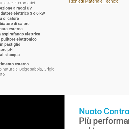
Richiedi Materiale Tecnico
tti a 4 cicli cromatici
fezione a raggi UV
ldatore elettrico 3 o 6 kW
 di calore
iatore di calore
nata esterna
 aspirafango elettrica
 pulitore elettronico
in pastiglie
tore pH
nalisi acqua
timento esterno
 naturale, Beige sabbia, Grigio
nto
Nuoto Contro
Più performa