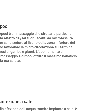
rpool
irpool è un massaggio che sfrutta le particelle
ria effetto geyser fuoriuscenti da microfessure
te sulle sedute al livello della zona inferiore del
po favorendo la micro circolazione sui terminali
vosi di gambe e glutei. L’abbinamento di
omassaggio e airpool offrirà il massimo beneficio
 la tua salute.
sinfezione a sale
disinfezione dell’acqua tramite impianto a sale, è