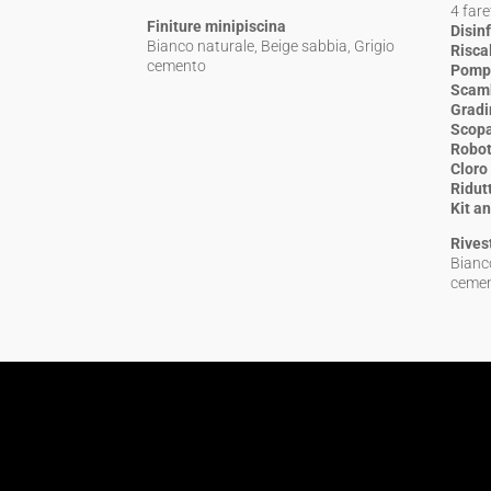
4 fare
Finiture minipiscina
Disin
Bianco naturale, Beige sabbia, Grigio
Risca
cemento
Pompa
Scamb
Gradi
Scopa
Robot
Cloro 
Ridut
Kit a
Rives
Bianco
ceme