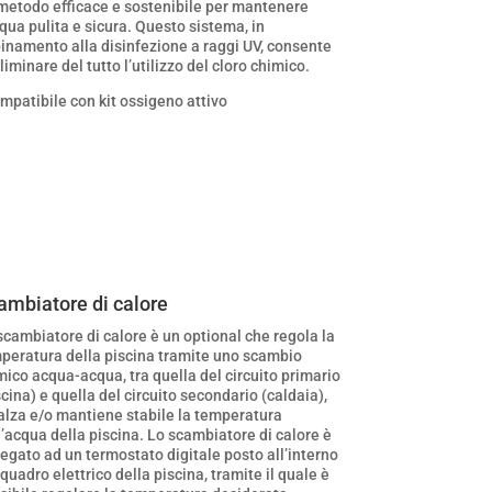
metodo efficace e sostenibile per mantenere
cqua pulita e sicura. Questo sistema, in
inamento alla disinfezione a raggi UV, consente
eliminare del tutto l’utilizzo del cloro chimico.
mpatibile con kit ossigeno attivo
ambiatore di calore
scambiatore di calore è un optional che regola la
peratura della piscina tramite uno scambio
mico acqua-acqua, tra quella del circuito primario
scina) e quella del circuito secondario (caldaia),
alza e/o mantiene stabile la temperatura
l’acqua della piscina. Lo scambiatore di calore è
legato ad un termostato digitale posto all’interno
 quadro elettrico della piscina, tramite il quale è