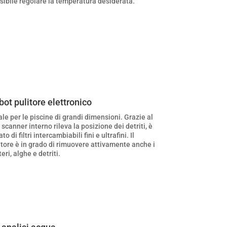
sibile regolare la temperatura desiderata.
bot pulitore elettronico
ale per le piscine di grandi dimensioni. Grazie al
 scanner interno rileva la posizione dei detriti, è
to di filtri intercambiabili fini e ultrafini. Il
itore è in grado di rimuovere attivamente anche i
eri, alghe e detriti.