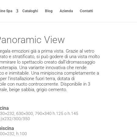
cine Spa
Cataloghi
Blog
Azienda
Contatti
Panoramic View
ala emozioni già a prima vista. Grazie al vetro
ato e stratificato, si può godere di una vista molto
mmirare lo spettacolo creato dall’idromassaggio
moterapia. Una variante innovativa che rende
co e inimitabile. Una minipiscina completamente a
per l’installazione fuori terra, dotata di
le con nuoto controcorrente. Disponibile in 3
urale, beige sabbia, grigio cemento.
cina
630×232, 630×300, 790×340 h.125 o h.145
ra)x232/300/350
iscina
400×232, h.100