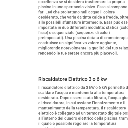
eccellenza se si desidera trasformare la propria
piscina in uno spettacolo visivo. Essa si compone
fari Led che proiettano nell’acqua il colore
desiderato, che varia da tinte calde a fredde, oltr
alle possibili sfumature intermedie. Essa può es
impostata in due differenti modalità: statica (col
fisso) o sequenziale (sequenze di colori
preimpostati). Una piscina dotata di cromoterapi
costituisce un significativo valore aggiunto,
migliorando notevolmente la qualità del tuo relax
rendendo le tue serate ancora più piacevoli.
Riscaldatore Elettrico 3 o 6 kw
Il riscaldatore elettrico da 3 kW o 6 kW permette d
scaldare l’acqua e mantenerla alla temperatura
desiderata. Dopo essere stata filtrata, l’acqua gi
al riscaldatore, in cui avviene l’innalzamento o il
mantenimento della temperatura. Il riscaldatore
elettrico è collegato ad un termostato digitale po
all’interno del quadro elettrico della piscina, tram
il quale è possibile regolare la temperatura