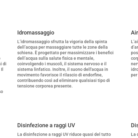
Idromassaggio
Ai
L’idromassaggio sfrutta la vigoria della spinta
L’a
dell’acqua per massaggiare tutte le zone della
d’a
schiena. È progettato per massimizzare i benefici
pos
è
dell’acqua sulla salute fisica e mentale,
cor
i di
coinvolgendo i muscoli, il sistema nervoso e il
ner
Il
sistema linfatico. Inoltre, il suono dell'acqua in
idr
movimento favorisce il rilascio di endorfine,
per
contribuendo così ad eliminare qualsiasi tipo di
tensione corporea presente.
so
Disinfezione a raggi UV
Di
La disinfezione a raggi UV riduce quasi del tutto
La 