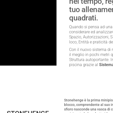
nel tempo, re
tuo allenamen
quadrati.
Quando si pensa ad una p
considerare ed analizzar
Spazio, Autorizzazioni,
loco, Entità e praticità d
Con il nuovo sistema di 
il meglio in pochi metri 
Struttura autoportante. 
piscina grazie al
Sistem
Stonehenge è la prima minipisc
blocco, comprendente al suo int
sfioro nasconde una vasca di 