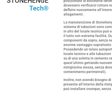
STONEHENGE
posizionate le bocchette idroma
dovessero verificarsi rotture n
Tech®
defluire nuovamente all’interno
allagamenti.
La manutenzione di Stonehenge 
sistema di tubazioni sono comp
in alto del locale tecnico può 
il tutto con estrema facilità. D
componenti da sopra, senza ne
enorme vantaggio soprattutto se
Possedendo un telaio autoport
locale tecnico e alle tubazioni
su di una soletta in cemento re
quest’ultimo gettando nuovamen
minipiscina stessa, senza dove
contenimento perimetrali).
Inoltre, non avendo bisogno di 
presente all’interno della minip
può installare ovunque, senza 