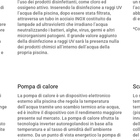
l’uso dei prodotti disinfettanti, come cloro ed
un 
 di
ossigeno attivo. Inserendo la disinfezione a raggi UV
l’a
l’acqua della piscina, dopo essere stata filtrata,
abb
e
attraversa un tubo in acciaio INOX costituito da
di 
sere
lampade ad ultravioletti che irradiano l’acqua
*Co
ore
neutralizzando i batteri, alghe, virus, germi e altri
microrganismi patogeni. Il grande valore aggiunto
a
della disinfezione a raggi UV sarà la presenza nulla
dei prodotti chimici all’interno dell’acqua della
 e
propria piscina.
Pompa di calore
Sc
i
La pompa di calore è un dispositivo elettronico
Lo 
esterno alla piscina che regola la temperatura
tem
unge
dell’acqua tramite uno scambio termico aria-acqua,
ter
ed è inoltre il dispositivo con il rendimento maggiore
(pi
presente sul mercato. La pompa di calore sfrutta la
inn
sto
tecnologia inverter autoregolandosi in base alla
del
ite
temperatura e al tasso di umidità dell’ambiente
col
esterno. Da un punto di vista energetico la pompa di
del