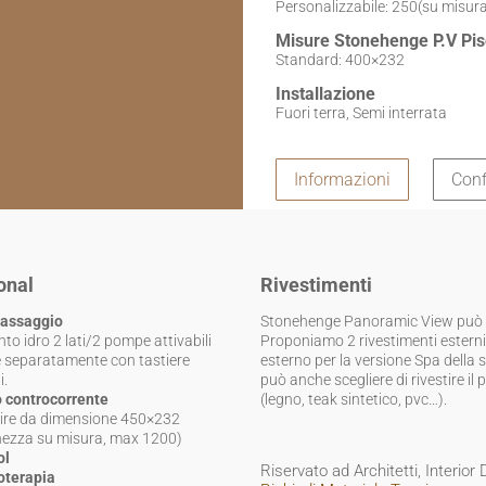
Personalizzabile: 250(su misur
Misure Stonehenge P.V Pis
Standard: 400×232
Installazione
Fuori terra, Semi interrata
Informazioni
Conf
onal
Rivestimenti
assaggio
Stonehenge Panoramic View può ess
to idro 2 lati/2 pompe attivabili
Proponiamo 2 rivestimenti esterni 
 separatamente con tastiere
esterno per la versione Spa della st
i.
può anche scegliere di rivestire i
 controcorrente
(legno, teak sintetico, pvc…).
tire da dimensione 450×232
hezza su misura, max 1200)
ol
Riservato ad Architetti, Interior
terapia