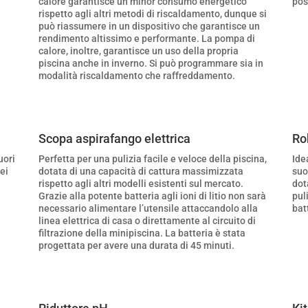
calore garantisce un minor consumo energetico
pos
rispetto agli altri metodi di riscaldamento, dunque si
può riassumere in un dispositivo che garantisce un
rendimento altissimo e performante. La pompa di
calore, inoltre, garantisce un uso della propria
piscina anche in inverno. Si può programmare sia in
modalità riscaldamento che raffreddamento.
Scopa aspirafango elettrica
Ro
uori
Perfetta per una pulizia facile e veloce della piscina,
Ide
dei
dotata di una capacità di cattura massimizzata
suo
rispetto agli altri modelli esistenti sul mercato.
dota
Grazie alla potente batteria agli ioni di litio non sarà
pul
necessario alimentare l’utensile attaccandolo alla
batt
linea elettrica di casa o direttamente al circuito di
filtrazione della minipiscina. La batteria è stata
progettata per avere una durata di 45 minuti.