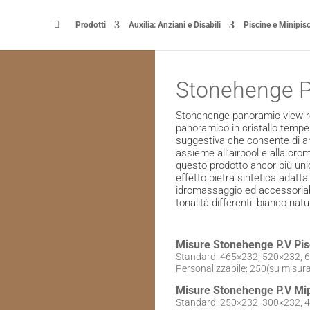

Prodotti
Auxilia: Anziani e Disabili
Piscine e Minipis
Stonehenge 
Stonehenge panoramic view reg
panoramico in cristallo temper
suggestiva che consente di a
assieme all’airpool e alla cro
questo prodotto ancor più uni
effetto pietra sintetica adatta 
idromassaggio ed accessoriabi
tonalità differenti: bianco nat
Misure Stonehenge P.V Pis
Standard: 465×232, 520×232, 
Personalizzabile: 250(su misu
Misure Stonehenge P.V Mip
Standard: 250×232, 300×232, 