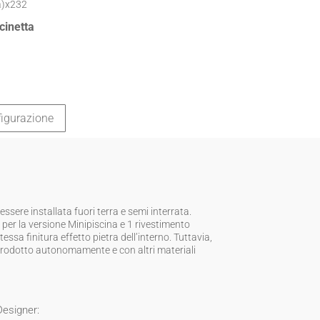
a)x232
cinetta
igurazione
ere installata fuori terra e semi interrata.
per la versione Minipiscina e 1 rivestimento
essa finitura effetto pietra dell’interno. Tuttavia,
l prodotto autonomamente e con altri materiali
 Designer: