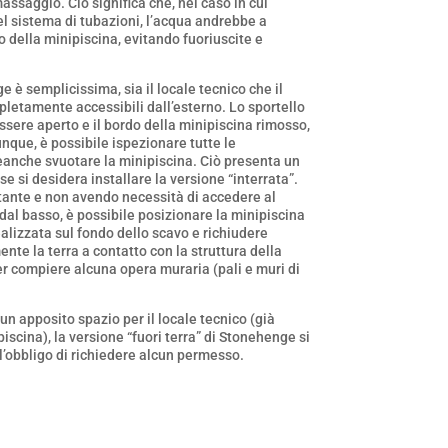
ssaggio. Ciò significa che, nel caso in cui
el sistema di tubazioni, l’acqua andrebbe a
 della minipiscina, evitando fuoriuscite e
è semplicissima, sia il locale tecnico che il
letamente accessibili dall’esterno. Lo sportello
essere aperto e il bordo della minipiscina rimosso,
unque, è possibile ispezionare tutte le
anche svuotare la minipiscina. Ciò presenta un
 si desidera installare la versione “interrata”.
ante e non avendo necessità di accedere al
 dal basso, è possibile posizionare la minipiscina
alizzata sul fondo dello scavo e richiudere
te la terra a contatto con la struttura della
r compiere alcuna opera muraria (pali e muri di
un apposito spazio per il locale tecnico (già
iscina), la versione “fuori terra” di Stonehenge si
l’obbligo di richiedere alcun permesso.