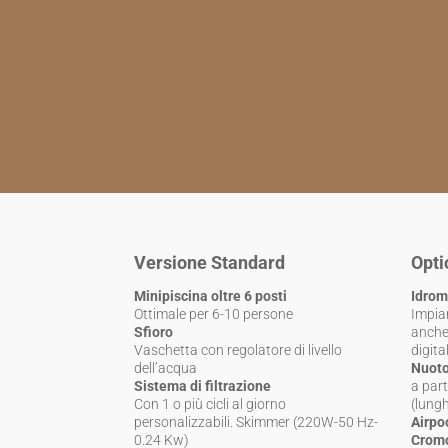
Versione Standard
Opti
Minipiscina oltre 6 posti
Idrom
Ottimale per 6-10 persone
Impian
Sfioro
anche
Vaschetta con regolatore di livello
digital
dell’acqua
Nuoto
Sistema di filtrazione
a par
Con 1 o più cicli al giorno
(lung
personalizzabili. Skimmer (220W-50 Hz-
Airpo
0.24 Kw)
Cromo