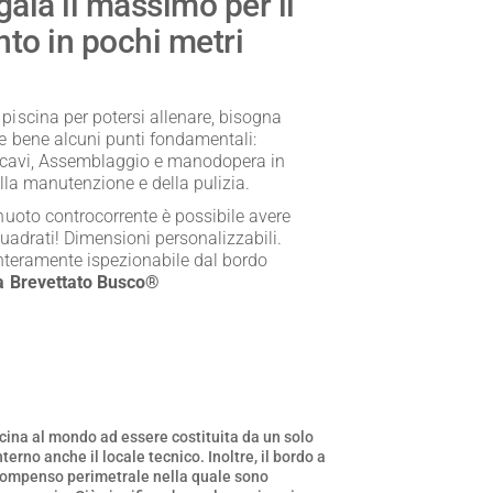
gala il massimo per il
to in pochi metri
iscina per potersi allenare, bisogna
e bene alcuni punti fondamentali:
 Scavi, Assemblaggio e manodopera in
ella manutenzione e della pulizia.
nuoto controcorrente è possibile avere
quadrati! Dimensioni personalizzabili.
Interamente ispezionabile dal bordo
a Brevettato Busco®
ina al mondo ad essere costituita da un solo
erno anche il locale tecnico. Inoltre, il bordo a
compenso perimetrale nella quale sono