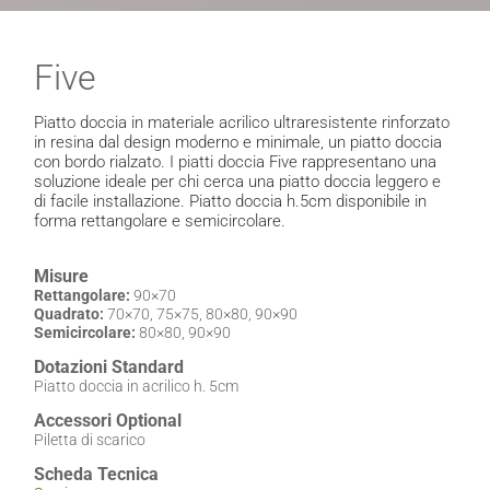
Five
Piatto doccia in materiale acrilico ultraresistente rinforzato
in resina dal design moderno e minimale, un piatto doccia
con bordo rialzato. I piatti doccia Five rappresentano una
soluzione ideale per chi cerca una piatto doccia leggero e
di facile installazione. Piatto doccia h.5cm disponibile in
forma rettangolare e semicircolare.
Misure
Rettangolare:
90×70
Quadrato:
70×70, 75×75, 80×80, 90×90
Semicircolare:
80×80, 90×90
Dotazioni Standard
Piatto doccia in acrilico h. 5cm
Accessori Optional
Piletta di scarico
Scheda Tecnica