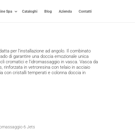
cine Spa
Cataloghi
Blog
Azienda
Contatti
tta per l’installazione ad angolo. Il combinato
rado di garantire una doccia emozionale unica
icli cromatici e l’idromassaggio in vasca. Vasca da
, rinforzata in vetroresina con telaio in acciaio
a con cristalli temperati e colonna doccia in
romassaggio 6 Jets