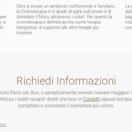
Oltre a creare un ambiente confortevole e familiare,
La 
la Cromoterapia è in grado di agire sull'umore e di
dal
 per
stimolare il fisico, attraverso i colori. Per questo la
bag
o, a
cromoterapia è definita anche come terapia
int
lo
integrativa, di supporto alle altre terapie più
com
invasive.
Richiedi Informazioni
nato Paris con Box, o semplicemente vorresti ricevere maggiori 
lizza i nostri recapiti diretti che trovi in
Contatti
oppure compila
contattato e conoscere il rivenditore più vicino.
 Box