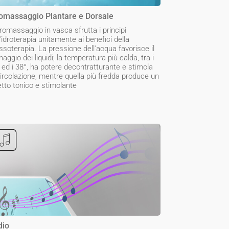
omassaggio Plantare e Dorsale
dromassaggio in vasca sfrutta i principi
l'idroterapia unitamente ai benefici della
soterapia. La pressione dell'acqua favorisce il
naggio dei liquidi; la temperatura più calda, tra i
 ed i 38°, ha potere decontratturante e stimola
circolazione, mentre quella più fredda produce un
etto tonico e stimolante
dio