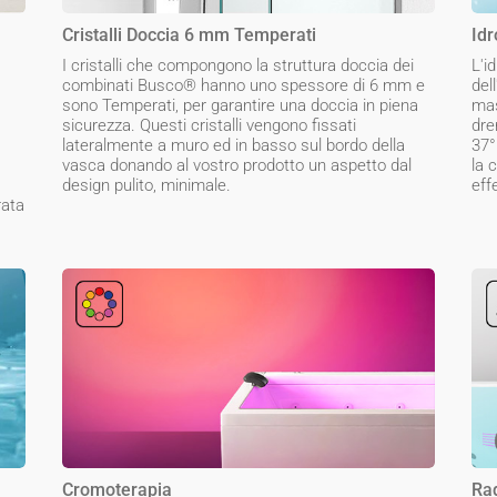
Cristalli Doccia 6 mm Temperati
Idr
I cristalli che compongono la struttura doccia dei
L'i
combinati Busco® hanno uno spessore di 6 mm e
del
sono Temperati, per garantire una doccia in piena
mas
sicurezza. Questi cristalli vengono fissati
dre
lateralmente a muro ed in basso sul bordo della
37°
vasca donando al vostro prodotto un aspetto dal
la 
design pulito, minimale.
eff
rata
Cromoterapia
Ra