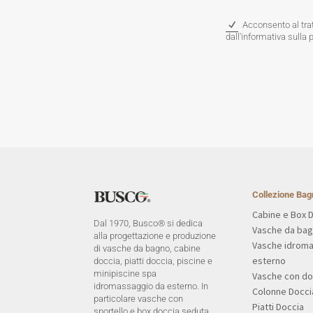
Acconsento al trat
dall'informativa sulla 
Collezione Bag
Cabine e Box 
Dal 1970, Busco® si dedica
Vasche da ba
alla progettazione e produzione
Vasche idrom
di vasche da bagno, cabine
esterno
doccia, piatti doccia, piscine e
minipiscine spa
Vasche con do
idromassaggio da esterno. In
Colonne Docci
particolare vasche con
Piatti Doccia
sportello e box doccia seduta