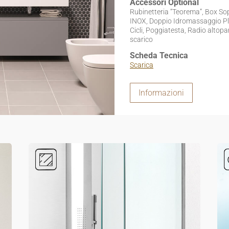
Accessori Optional
Rubinetteria “Teorema”, Box So
INOX, Doppio Idromassaggio Pla
Cicli, Poggiatesta, Radio altopar
scarico
Scheda Tecnica
Scarica
Informazioni