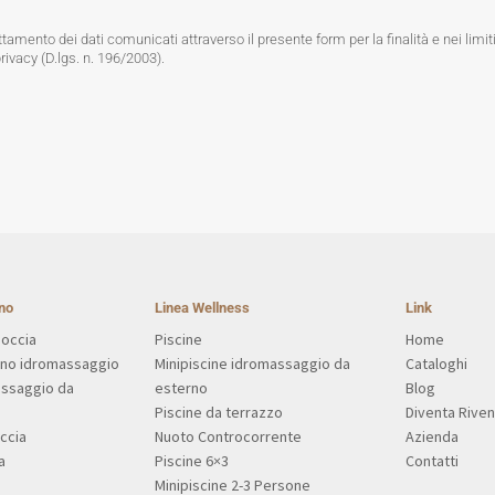
tamento dei dati comunicati attraverso il presente form per la finalità e nei limiti
privacy (D.lgs. n. 196/2003).
no
Linea Wellness
Link
Doccia
Piscine
Home
gno idromassaggio
Minipiscine idromassaggio da
Cataloghi
assaggio da
esterno
Blog
Piscine da terrazzo
Diventa Riven
ccia
Nuoto Controcorrente
Azienda
a
Piscine 6×3
Contatti
Minipiscine 2-3 Persone