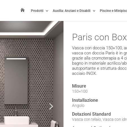

Prodotti
Auxilia: Anziani e Disabili
Piscine e Minipis
Paris con Box
Vasca con doccia 150×100, ada
vasca con doccia Paris è in g
grazie alla cromoterapia a 4 c
bagno in materiale acrilico/abs
autoportante e struttura docci
acciaio INOX.
Misure
150×100
Installazione
Angolo
Dotazioni Standard
Vasca con telaio, Vasca con id