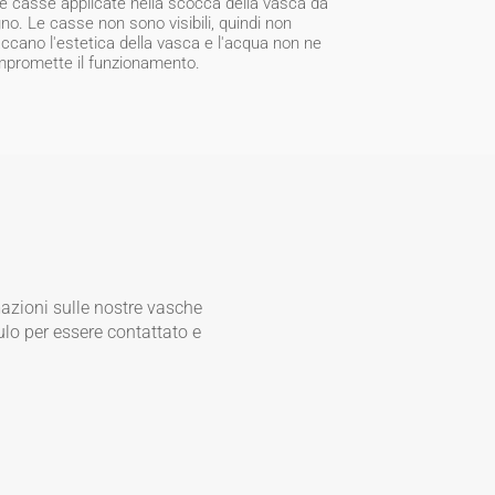
le casse applicate nella scocca della vasca da
no. Le casse non sono visibili, quindi non
accano l'estetica della vasca e l'acqua non ne
promette il funzionamento.
mazioni sulle nostre vasche
lo per essere contattato e