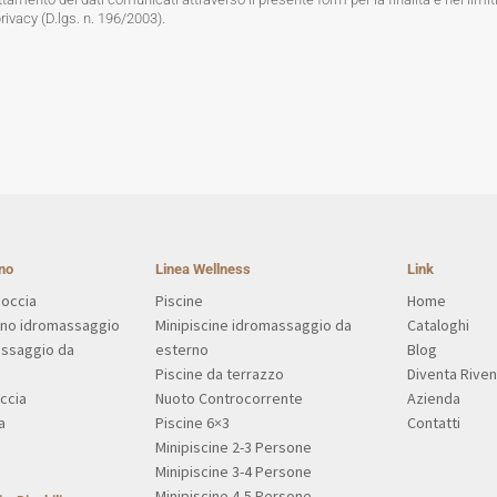
privacy (D.lgs. n. 196/2003).
no
Linea Wellness
Link
Doccia
Piscine
Home
gno idromassaggio
Minipiscine idromassaggio da
Cataloghi
assaggio da
esterno
Blog
Piscine da terrazzo
Diventa Riven
ccia
Nuoto Controcorrente
Azienda
a
Piscine 6×3
Contatti
Minipiscine 2-3 Persone
Minipiscine 3-4 Persone
Minipiscine 4-5 Persone