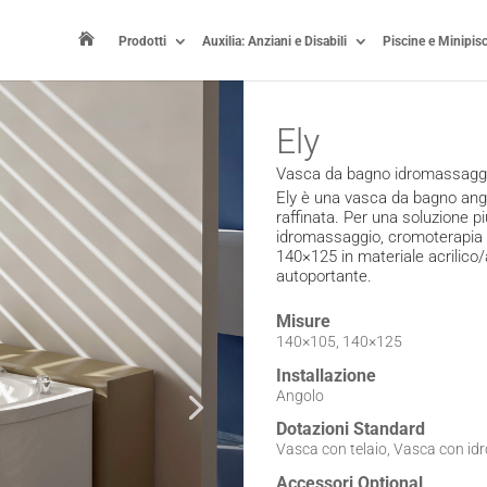

Prodotti
Auxilia: Anziani e Disabili
Piscine e Minipis
Ely
Vasca da bagno idromassagg
Ely è una vasca da bagno ango
raffinata. Per una soluzione p
idromassaggio, cromoterapia 
140×125 in materiale acrilico/a
autoportante.
Misure
140×105, 140×125
Installazione
Angolo
Dotazioni Standard
Vasca con telaio, Vasca con id
Accessori Optional