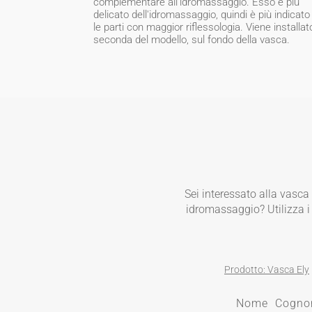
complementare all'idromassaggio. Esso è più
delicato dell'idromassaggio, quindi è più indicato
le parti con maggior riflessologia. Viene installat
seconda del modello, sul fondo della vasca.
Sei interessato alla vasca
idromassaggio? Utilizza i n
Prodotto: Vasca Ely