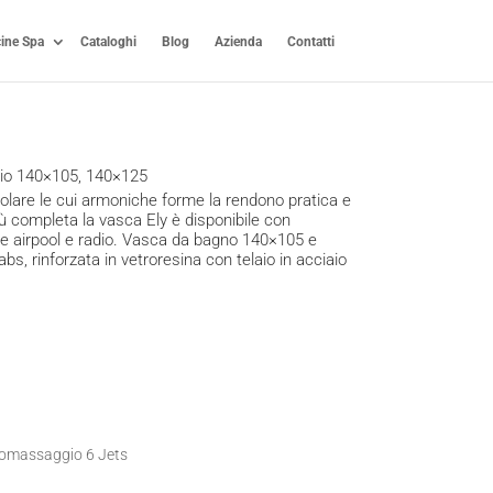
cine Spa
Cataloghi
Blog
Azienda
Contatti
io 140×105, 140×125
lare le cui armoniche forme la rendono pratica e
iù completa la vasca Ely è disponibile con
e airpool e radio. Vasca da bagno 140×105 e
bs, rinforzata in vetroresina con telaio in acciaio
romassaggio 6 Jets