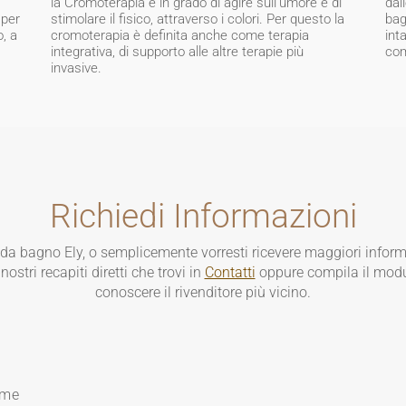
la Cromoterapia è in grado di agire sull'umore e di
dal
 per
stimolare il fisico, attraverso i colori. Per questo la
bag
o, a
cromoterapia è definita anche come terapia
int
integrativa, di supporto alle altre terapie più
com
invasive.
Richiedi Informazioni
 da bagno Ely, o semplicemente vorresti ricevere maggiori infor
ostri recapiti diretti che trovi in
Contatti
oppure compila il modu
conoscere il rivenditore più vicino.