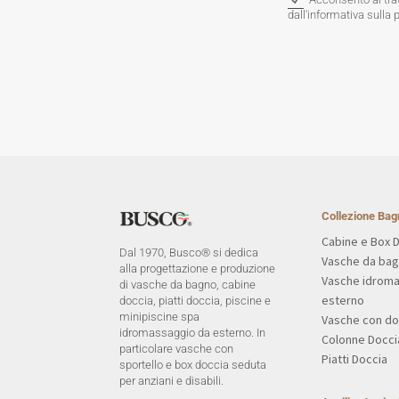
dall'informativa sulla 
Collezione Bag
Cabine e Box 
Dal 1970, Busco® si dedica
Vasche da ba
alla progettazione e produzione
Vasche idrom
di vasche da bagno, cabine
esterno
doccia, piatti doccia, piscine e
minipiscine spa
Vasche con do
idromassaggio da esterno. In
Colonne Docci
particolare vasche con
Piatti Doccia
sportello e box doccia seduta
per anziani e disabili.