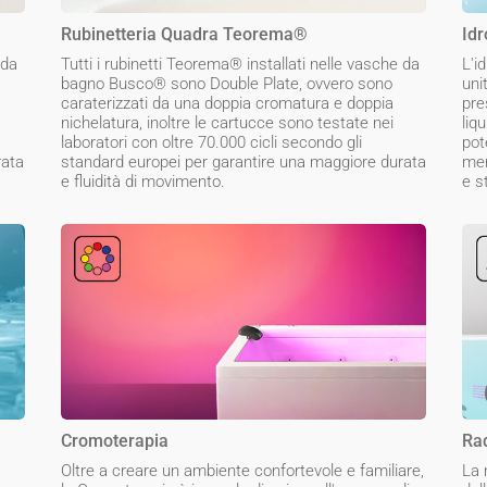
Rubinetteria Quadra Teorema®
Idr
 da
Tutti i rubinetti Teorema® installati nelle vasche da
L'i
bagno Busco® sono Double Plate, ovvero sono
uni
caraterizzati da una doppia cromatura e doppia
pre
nichelatura, inoltre le cartucce sono testate nei
liq
laboratori con oltre 70.000 cicli secondo gli
pot
rata
standard europei per garantire una maggiore durata
men
e fluidità di movimento.
e s
Cromoterapia
Ra
Oltre a creare un ambiente confortevole e familiare,
La 