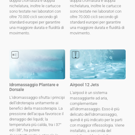
doppia cromatura e doppia
doppia cromatura e doppia
nichelatura, inoltre le cartucce
nichelatura, inoltre le cartucce
sono testate nei laboratori con
sono testate nei laboratori con
oltre 70.000 cicli secondo gli
oltre 70.000 cicli secondo gli
standard europei per garantire
standard europei per garantire
una maggiore durata e fluidità di
una maggiore durata e fluidità di
movimento.
movimento.
Idromassaggio Plantare e
Airpool 12 Jets
Dorsale
L'airpool è un sistema
L'idromassaggio sfrutta i principi
massaggiante ad aria,
dell'idroterapia unitamente ai
complementare
benefici della massoterapia. La
all'idromassaggio. Esso è più
pressione dell'acqua favorisce il
delicato dell'idromassaggio,
drenaggio dei liquidi; la
quindi è più indicato per le parti
temperatura più calda, tra i 37°
con maggior riflessologia. Viene
ed i 38°, ha potere
installato, a seconda del