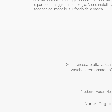
delicato dell'idromassaggio, quindi è più indicato
le parti con maggior riflessologia. Viene installat
seconda del modello, sul fondo della vasca.
Sei interessato alla vasc
vasche idromassaggio? Ut
Prodotto: Vasca Ho