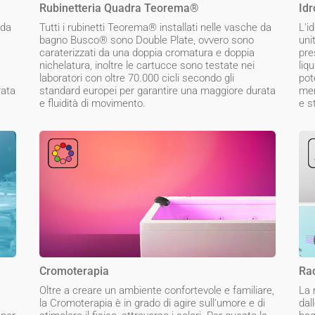
Rubinetteria Quadra Teorema®
Idr
 da
Tutti i rubinetti Teorema® installati nelle vasche da
L'i
bagno Busco® sono Double Plate, ovvero sono
uni
caraterizzati da una doppia cromatura e doppia
pre
nichelatura, inoltre le cartucce sono testate nei
liq
laboratori con oltre 70.000 cicli secondo gli
pot
rata
standard europei per garantire una maggiore durata
men
e fluidità di movimento.
e s
Cromoterapia
Ra
Oltre a creare un ambiente confortevole e familiare,
La 
la Cromoterapia è in grado di agire sull'umore e di
dal