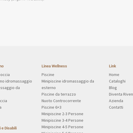
no
Linea Wellness
Link
Doccia
Piscine
Home
gno idromassaggio
Minipiscine idromassaggio da
Cataloghi
assaggio da
esterno
Blog
Piscine da terrazzo
Diventa Riven
ccia
Nuoto Controcorrente
Azienda
a
Piscine 6×3
Contatti
Minipiscine 2-3 Persone
Minipiscine 3-4 Persone
Minipiscine 4-5 Persone
 e Disabili