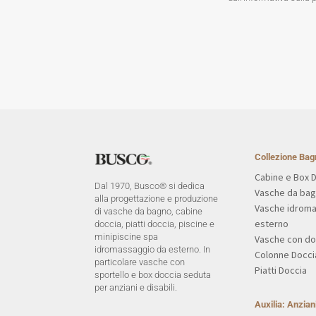
Collezione Bag
Cabine e Box 
Dal 1970, Busco® si dedica
Vasche da ba
alla progettazione e produzione
Vasche idrom
di vasche da bagno, cabine
esterno
doccia, piatti doccia, piscine e
minipiscine spa
Vasche con do
idromassaggio da esterno. In
Colonne Docci
particolare vasche con
Piatti Doccia
sportello e box doccia seduta
per anziani e disabili.
Auxilia: Anziani