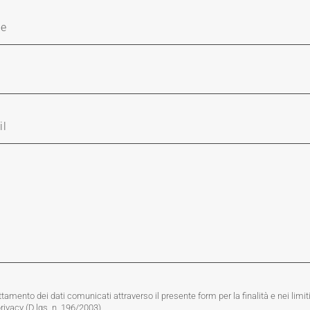
tamento dei dati comunicati attraverso il presente form per la finalità e nei limiti
privacy (D.lgs. n. 196/2003).