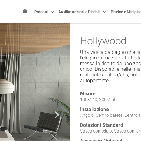

Prodotti
Auxilia: Anziani e Disabili
Piscine e Minipis
Hollywood
Una vasca da bagno che rich
l’eleganza ma soprattutto la
messa in risalto da uno zoc
unico. Disponibile nelle m
materiale acrilico/abs, rinfo
autoportante.
Misure
180×140, 200×150
Installazione
Angolo, Centro parete, Centro 
Dotazioni Standard
Vasca con telaio, Vasca con id
Accessori Optional