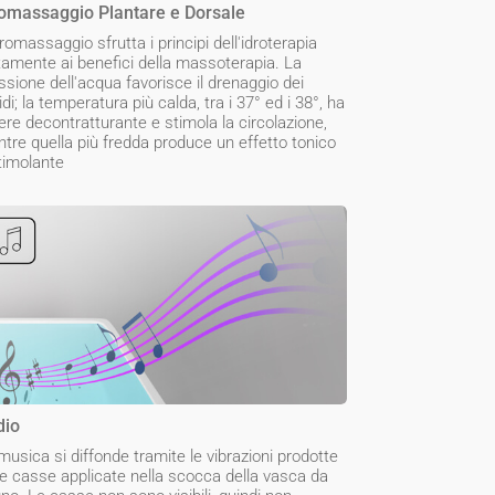
omassaggio Plantare e Dorsale
dromassaggio sfrutta i principi dell'idroterapia
tamente ai benefici della massoterapia. La
ssione dell'acqua favorisce il drenaggio dei
uidi; la temperatura più calda, tra i 37° ed i 38°, ha
ere decontratturante e stimola la circolazione,
tre quella più fredda produce un effetto tonico
timolante
dio
musica si diffonde tramite le vibrazioni prodotte
le casse applicate nella scocca della vasca da