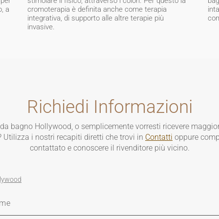
 per
stimolare il fisico, attraverso i colori. Per questo la
bag
o, a
cromoterapia è definita anche come terapia
int
integrativa, di supporto alle altre terapie più
com
invasive.
Richiedi Informazioni
a da bagno Hollywood, o semplicemente vorresti ricevere maggiori
ilizza i nostri recapiti diretti che trovi in
Contatti
oppure compi
contattato e conoscere il rivenditore più vicino.
llywood