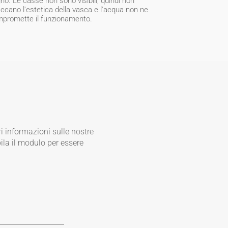
no. Le casse non sono visibili, quindi non
accano l'estetica della vasca e l'acqua non ne
promette il funzionamento.
 informazioni sulle nostre
la il modulo per essere