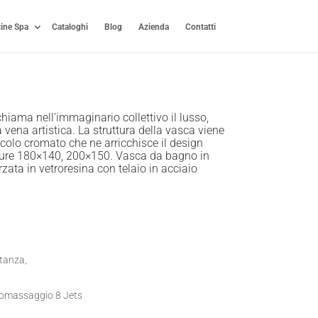
cine Spa
Cataloghi
Blog
Azienda
Contatti
iama nell’immaginario collettivo il lusso,
 vena artistica. La struttura della vasca viene
colo cromato che ne arricchisce il design
isure 180×140, 200×150. Vasca da bagno in
rzata in vetroresina con telaio in acciaio
stanza,
romassaggio 8 Jets