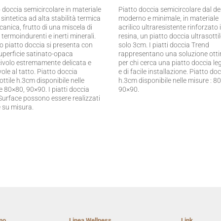
 doccia semicircolare in materiale
Piatto doccia semicircolare dal d
 sintetica ad alta stabilità termica
moderno e minimale, in materiale
anica, frutto di una miscela di
acrilico ultraresistente rinforzato 
 termoindurenti e inerti minerali.
resina, un piatto doccia ultrasottil
o piatto doccia si presenta con
solo 3cm. I piatti doccia Trend
uperficie satinato-opaca
rappresentano una soluzione ott
civolo estremamente delicata e
per chi cerca una piatto doccia le
ole al tatto. Piatto doccia
e di facile installazione. Piatto do
ottile h.3cm disponibile nelle
h.3cm disponibile nelle misure : 8
 80×80, 90×90. I piatti doccia
90×90.
 Surface possono essere realizzati
 su misura.
no
Linea Wellness
Link