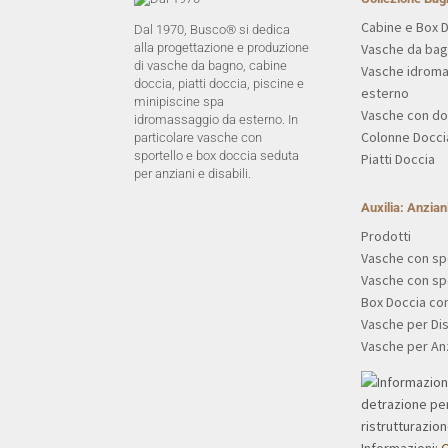
Cabine e Box 
Dal 1970, Busco® si dedica
Vasche da ba
alla progettazione e produzione
di vasche da bagno, cabine
Vasche idrom
doccia, piatti doccia, piscine e
esterno
minipiscine spa
Vasche con do
idromassaggio da esterno. In
Colonne Docci
particolare vasche con
sportello e box doccia seduta
Piatti Doccia
per anziani e disabili.
Auxilia: Anziani
Prodotti
Vasche con sp
Vasche con sp
Box Doccia co
Vasche per Dis
Vasche per An