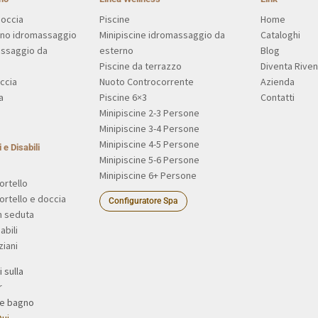
Doccia
Piscine
Home
gno idromassaggio
Minipiscine idromassaggio da
Cataloghi
assaggio da
esterno
Blog
Piscine da terrazzo
Diventa Riven
ccia
Nuoto Controcorrente
Azienda
a
Piscine 6×3
Contatti
Minipiscine 2-3 Persone
Minipiscine 3-4 Persone
Minipiscine 4-5 Persone
 e Disabili
Minipiscine 5-6 Persone
Minipiscine 6+ Persone
ortello
ortello e doccia
Configuratore Spa
n seduta
abili
ziani