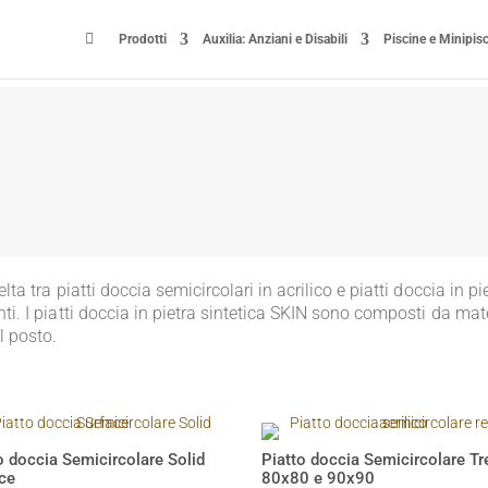

Prodotti
Auxilia: Anziani e Disabili
Piscine e Minipis
ta tra piatti doccia semicircolari in acrilico e piatti doccia in pie
nti. I piatti doccia in pietra sintetica SKIN sono composti da ma
l posto.
o doccia Semicircolare Solid
Piatto doccia Semicircolare Tr
ce
80x80 e 90x90