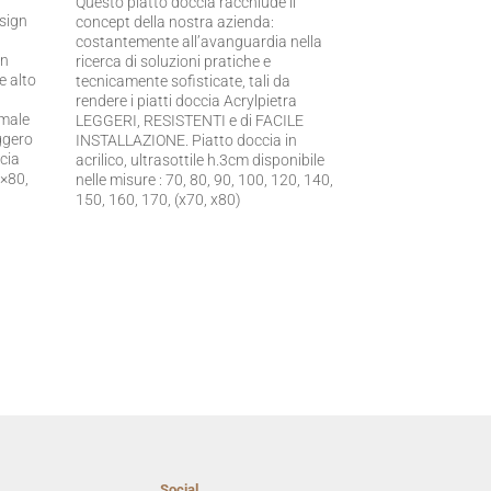
Questo piatto doccia racchiude il
esign
concept della nostra azienda:
costantemente all’avanguardia nella
in
ricerca di soluzioni pratiche e
e alto
tecnicamente sofisticate, tali da
rendere i piatti doccia Acrylpietra
imale
LEGGERI, RESISTENTI e di FACILE
ggero
INSTALLAZIONE. Piatto doccia in
ccia
acrilico, ultrasottile h.3cm disponibile
0×80,
nelle misure : 70, 80, 90, 100, 120, 140,
150, 160, 170, (x70, x80)
Social