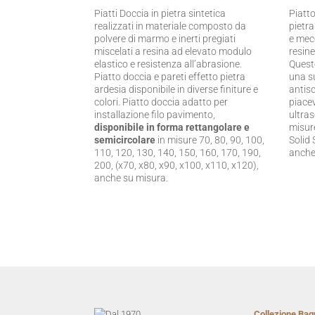
Piatti Doccia in pietra sintetica
Piatto
realizzati in materiale composto da
pietra
polvere di marmo e inerti pregiati
e mecc
miscelati a resina ad elevato modulo
resine
elastico e resistenza all’abrasione.
Quest
Piatto doccia e pareti effetto pietra
una s
ardesia disponibile in diverse finiture e
antis
colori. Piatto doccia adatto per
piacev
installazione filo pavimento,
ultras
disponibile in forma rettangolare e
misure
semicircolare
in misure 70, 80, 90, 100,
Solid
110, 120, 130, 140, 150, 160, 170, 190,
anche
200, (x70, x80, x90, x100, x110, x120),
anche su misura.
Collezione Bag