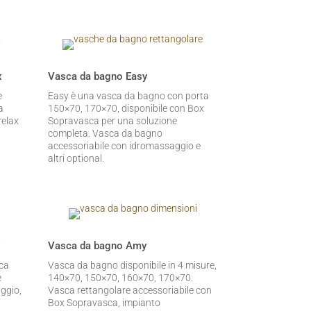
x
Vasca da bagno Easy
e
Easy è una vasca da bagno con porta
a
150×70, 170×70, disponibile con Box
relax
Sopravasca per una soluzione
completa. Vasca da bagno
accessoriabile con idromassaggio e
altri optional.
y
Vasca da bagno Amy
ca
Vasca da bagno disponibile in 4 misure,
e
140×70, 150×70, 160×70, 170×70.
aggio,
Vasca rettangolare accessoriabile con
Box Sopravasca, impianto