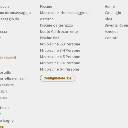
Doccia
Piscine
Home
gno idromassaggio
Minipiscine idromassaggio da
Cataloghi
assaggio da
esterno
Blog
Piscine da terrazzo
Diventa Riven
ccia
Nuoto Controcorrente
Azienda
a
Piscine 6×3
Contatti
Minipiscine 2-3 Persone
Minipiscine 3-4 Persone
Minipiscine 4-5 Persone
 e Disabili
Minipiscine 5-6 Persone
Minipiscine 6+ Persone
ortello
ortello e doccia
Configuratore Spa
n seduta
abili
ziani
ui