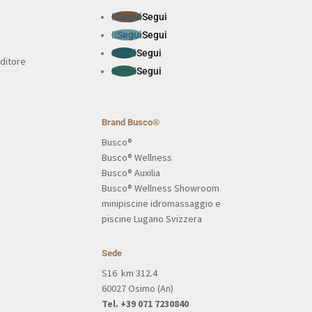
Segui
Segui
Segui
Segui
Segui
Segui
ditore
Segui
Segui
Brand Busco®
Busco®
Busco® Wellness
Busco® Auxilia
Busco® Wellness Showroom
minipiscine idromassaggio e
piscine Lugano Svizzera
Sede
S16 km 312.4
60027 Osimo (An)
Tel. +39 071 7230840