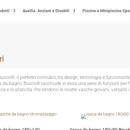
odotti
Auxilia: Anziani e Disabili
Piscine e Minipiscine Spa
ri
sco®, il perfetto connubio tra design, tecnologia e funzionalità
ca da bagno Busco® racchiude in essa una serie di funzioni per f
tica e la praticità che rendono le nostre vasche giovani, versatili
a da bagno 180×140
Vasca da bagno 180×90 Brook