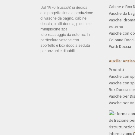
Cabine e Box 
Dal 1970, Busco® si dedica
Vasche da ba
alla progettazione e produzione
di vasche da bagno, cabine
Vasche idrom
doccia, piatti doccia, piscine e
esterno
minipiscine spa
Vasche con do
idromassaggio da esterno. In
Colonne Docci
particolare vasche con
sportello e box doccia seduta
Piatti Doccia
per anziani e disabili.
Auxilia: Anziani
Prodotti
Vasche con sp
Vasche con sp
Box Doccia co
Vasche per Dis
Vasche per An
Informazioni:
Q