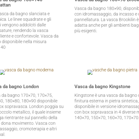
attan
Vasca da bagno 180×90, disponib
asca da bagno slanciata e
con idromassaggio, da incasso e
ca. Le linee squadrate e gli
pannellatura. La vasca Brookilin è
i vengono addolciti dalle
adatta anche per gli ambienti ba
ature, rendendo la vasca
più esigenti.
liente e confortevole. Vasca da
 disponibile nella misura
140
a da bagno London
Vasca da bagno Kingstone
 da bagno 170×70, 170×75,
Kingstone è una vasca da bagno 
0, 180×80, 180×90 disponibile
finitura esterna in pietra sintetica,
ox sopravasca. London poggia su
disponibile in versione idromassa
ccolo metallico, il quale insieme
con box sopravasca in 4 diverse 
iga rientrante sul pannello della
140×70, 150×70, 160×70, 170×70
 dona movimento. Vasca con
assaggio, cromoterapia e altri
al.