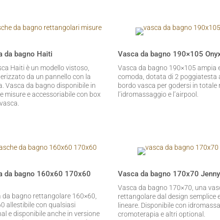
 da bagno Haiti
Vasca da bagno 190×105 Ony
ca Haiti è un modello vistoso,
Vasca da bagno 190×105 ampia 
terizzato da un pannello con la
comoda, dotata di 2 poggiatesta 
a. Vasca da bagno disponibile in
bordo vasca per godersi in totale 
se misure e accessoriabile con box
l’idromassaggio e l’airpool.
vasca.
a da bagno 160x60 170x60
Vasca da bagno 170x70 Jenn
Vasca da bagno 170×70, una vas
 da bagno rettangolare 160×60,
rettangolare dal design semplice 
 allestibile con qualsiasi
lineare. Disponibile con idromass
al e disponibile anche in versione
cromoterapia e altri optional.