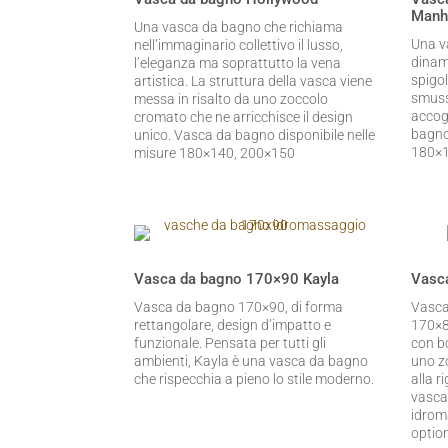
Manh
Una vasca da bagno che richiama
Una v
nell’immaginario collettivo il lusso,
dinami
l’eleganza ma soprattutto la vena
spigol
artistica. La struttura della vasca viene
smuss
messa in risalto da uno zoccolo
accog
cromato che ne arricchisce il design
bagno
unico. Vasca da bagno disponibile nelle
180×
misure 180×140, 200×150
Vasca da bagno 170×90 Kayla
Vasc
Vasca da bagno 170×90, di forma
Vasca
rettangolare, design d’impatto e
170×8
funzionale. Pensata per tutti gli
con b
ambienti, Kayla è una vasca da bagno
uno zo
che rispecchia a pieno lo stile moderno.
alla r
vasca
idrom
option