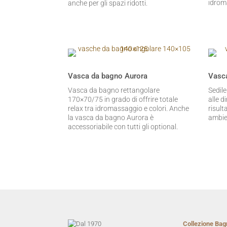
idrom
anche per gli spazi ridotti.
Vasca da bagno Aurora
Vasca
Vasca da bagno rettangolare
Sedil
170×70/75 in grado di offrire totale
alle 
relax tra idromassaggio e colori. Anche
risult
la vasca da bagno Aurora è
ambie
accessoriabile con tutti gli optional.
Collezione Bag