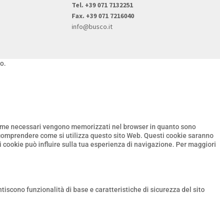
Tel. +39 071 7132251
Fax. +39 071 7216040
info@busco.it
o.
ti come necessari vengono memorizzati nel browser in quanto sono
e comprendere come si utilizza questo sito Web. Questi cookie saranno
ti cookie può influire sulla tua esperienza di navigazione. Per maggiori
iscono funzionalità di base e caratteristiche di sicurezza del sito