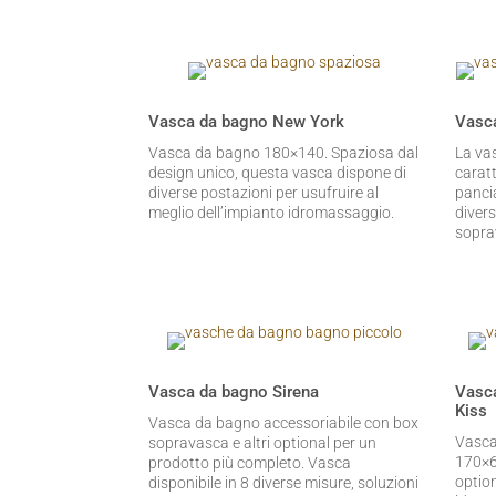
Vasca da bagno New York
Vasca
Vasca da bagno 180×140. Spaziosa dal
La vas
design unico, questa vasca dispone di
carat
diverse postazioni per usufruire al
panci
meglio dell’impianto idromassaggio.
diver
sopra
Vasca da bagno Sirena
Vasc
Kiss
Vasca da bagno accessoriabile con box
Vasca
sopravasca e altri optional per un
170×60
prodotto più completo. Vasca
option
disponibile in 8 diverse misure, soluzioni