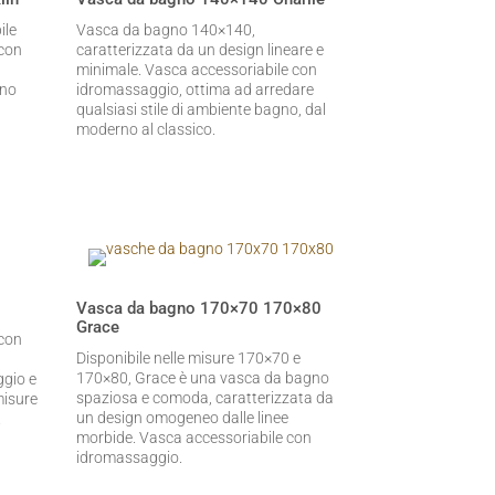
ile
Vasca da bagno 140×140,
 con
caratterizzata da un design lineare e
minimale. Vasca accessoriabile con
gno
idromassaggio, ottima ad arredare
qualsiasi stile di ambiente bagno, dal
moderno al classico.
Vasca da bagno 170×70 170×80
Grace
con
Disponibile nelle misure 170×70 e
170×80, Grace è una vasca da bagno
ggio e
spaziosa e comoda, caratterizzata da
misure
un design omogeneo dalle linee
.
morbide. Vasca accessoriabile con
idromassaggio.